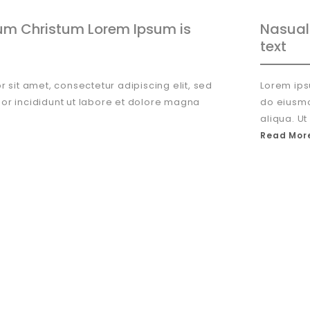
um Christum Lorem Ipsum is
Nasual 
text
 sit amet, consectetur adipiscing elit, sed
Lorem ips
r incididunt ut labore et dolore magna
do eiusmo
aliqua. U
Read More