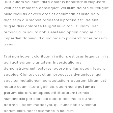
Duis autem vel eum iriure dolor in hendrerit in vulputate
velit esse molestie consequat, vel illum dolore eu feugiat
nulla facilisis at vero eros et accumsan et iusto odio
dignissim qui blandit praesent luptatum zzril delenit
augue duis dolore te feugait nulla facilisi. Nam liber
tempor cum soluta nobis eleifend option congue nihil
imperdiet doming id quod mazim placerat facer possim
assum.
Typi non habent claritatem insitam; est usus legentis in iis
qui facit eorum claritatem. Investigationes
demonstraverunt lectores legere me lius quod ii legunt
saepius. Claritas est etiam processus dynamicus, qui
sequitur mutationem consuetudium lectorum. Mirum est
notare quam littera gothica, quam nunc
putamus
parum
claram, anteposuerit litterarum formas
humanitatis per seacula quarta decima et quinta
decima. Eodem modo typi, qui nunc nobis videntur
parum clari, fiant sollemnes in futurum.